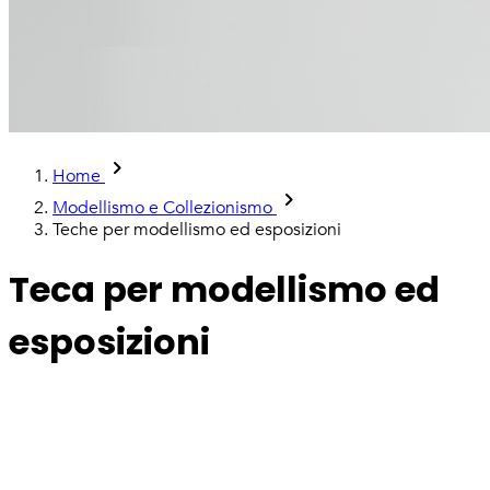
keyboard_arrow_right
Home
keyboard_arrow_right
Modellismo e Collezionismo
Teche per modellismo ed esposizioni
Teca per modellismo ed
esposizioni
Metti in mostra le tue collezioni in
tutta sicurezza