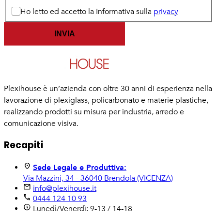
Ho letto ed accetto la Informativa sulla
privacy
Plexihouse è un’azienda con oltre 30 anni di esperienza nella
lavorazione di plexiglass, policarbonato e materie plastiche,
realizzando prodotti su misura per industria, arredo e
comunicazione visiva.
Recapiti
location_on
Sede Legale e Produttiva:
Via Mazzini, 34 - 36040 Brendola (VICENZA)
mail
info@plexihouse.it
phone
0444 124 10 93
nest_clock_farsight_analog
Lunedì/Venerdì:
9-13 / 14-18