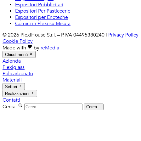
Espositori Pubblicitari
Espositori Per Pasticcerie
Espositori per Enoteche
Cornici in Plexi su Misura
© 2026 PlexiHouse S.r.l. – P.IVA 04495380240
|
Privacy Policy
Cookie Policy
favorite
Made with
by
reMedia
close
Chiudi menù
Azienda
Plexiglass
Policarbonato
Materiali
keyboard_arrow_right
Settori
keyboard_arrow_right
Realizzazioni
Contatti
search
Cerca:
Cerca…